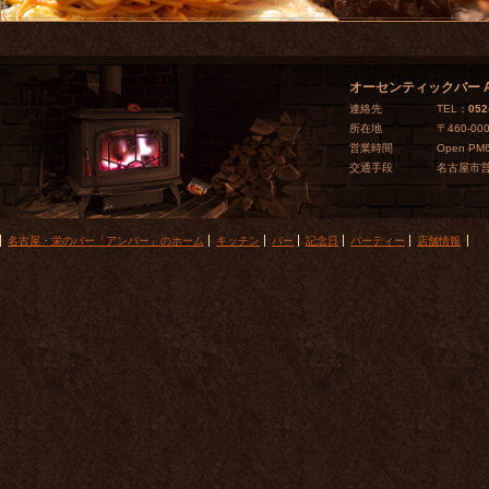
オーセンティックバー A
連絡先
TEL：
052
所在地
〒
460-00
営業時間
Open P
交通手段
名古屋市
フ
名古屋・栄のバー「アンバー」のホーム
キッチン
バー
記念日
パーティー
店舗情報
ッ
タ
ー
ナ
ビ